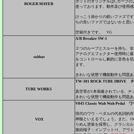
ポットのオリジナルはCカーブの
ROGER MAYER
使っております。動作及び使用感
けっこう掛かりの鋭いファズです
ちの良いファズではないかと思い
空箱付きです。 VG
A/B Breaker SW-1
２つのループとスルーを持ち、全
アナログエフェクター使用時に最
sobbat
をコントロールし劇的に音色を切
ます。
きれいな状態で機能動作も問題あ
TW-301 ROCK TUBE DR
TUBE WORKS
真空管が1本装備されている、チ
きれいな状態で機能動作も問題あ
V845 Classic Wah Wah Ped
現代のワウ・ペダルの代名詞的存
神髄といえるでしょう。また、1
VOX
りめん塗装を採用し、クラシカル
接続端子：インプット×1、アウトプ