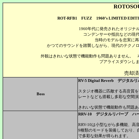
ROTOSO
ROT-RFB1 FUZZ 1960ʼs LIMITED EDIT
1960年代に発売されたオリジ
コンデンサーや抵抗などの現
当時のモデルを忠実に再
かつてのサウンドを踏襲しながら、現代のテクノ
外観はきれいな状態で機能動作も問題ありません。
プアライスダウンしま
売却済
RV-5 Digital Reverb デジタ
スタジオ機器に匹敵する高音質を
Boss
レートなども搭載し多彩な空間
きれいな状態で機能動作も問題あ
RRV-10 デジタルリバーブ ハ
RRV-10は小型ながら多機能、
9種類のモードを装備しており、
で多彩な効果が得られます。