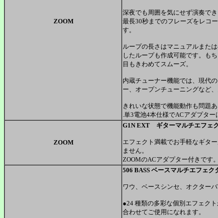
深夜でも周囲を気にせず演奏でき
ZOOM
最長30秒までのフレーズをレコ
す。
ループの長さはマニュアルまたは
したループも作成可能です。もち
目もきわめてスムーズ。
内蔵チューナー機能では、現代の
ー、オープンチューニングなど、
きれいな状態で機能動作も問題あ
.単3電池4本仕様でACアダプター
G1N EXT ギターマルチエフェ
エフェクト満載でお手軽なギター
ZOOM
ません。
ZOOMのACアダプター付きです
506 BASS ベースマルチエフェク
ワウ、ベースシンセ、オクターバ
●24 種類の多彩な個別エフェク
合わせてご使用になれます。