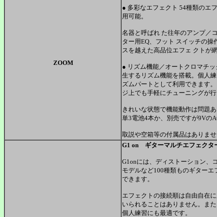
● 多彩なエフェクト 54種類の
用可能。
名器と呼ばれ た往年のアンプ／
ター用EQ、フット スイッチの
スを越えた高品位エフェ クトが
ZOOM
● リズム機能／オートクロマチッ
生するリズム機能を搭載。個人練
ズムパートとして利用できます。
ジ上でも手軽にチューニングが行
きれいな状態で機能動作は問題あ
単3電池4本か、別売ですが9Vの
取説や空箱等の付属品はありませ
G1 on ギターマルチエフェクタ
G1onには、ディストーション
モデルなど100種類ものギター
できます。
エフェクトの接続順は自由自在に
いられることはありません。また
個人練習にも最適です。