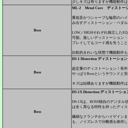
少しキズは有りますが機能動作は
ML-2 Metal Core ディスト
重低音かつシャープな輪郭のハイ
み出すディストーション・ペダル
Boss
LOW／HIGHそれぞれ独立した
可能。激しいディストーション・
プレイしてもコード感を失うこと
比較的きれいな状態で機能動作も問題
DS-1 Distortion ディストーシ
超定番のディストーション！長年
Boss
やっぱりBossというサウンドと
キズは結構ありますが機能動作は
DS-1X Distortion ディストーショ
DS-1Xは、BOSS独自のデジ
は全く異なる特性を持ったディス
Boss
繊細なクランチからハイゲインま
も、ノイズレスで分離感を維持