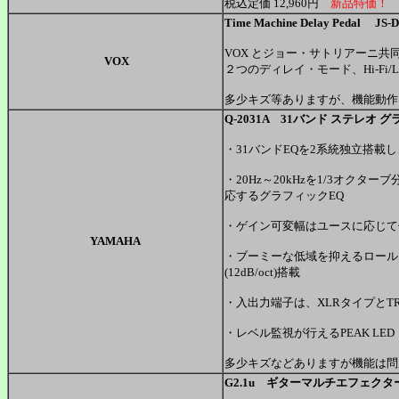
税込定価 12,960円
新品特価！
Time Machine Delay Peda
VOX とジョー・サトリアーニ
VOX
２つのディレイ・モード、Hi-Fi
多少キズ等ありますが、機能動作
Q-2031A 31バンド ステレオ
・31バンドEQを2系統独立搭載
・20Hz～20kHzを1/3オク
応するグラフィックEQ
・ゲイン可変幅はユースに応じて使
YAMAHA
・ブーミーな低域を抑えるロールオ
(12dB/oct)搭載
・入出力端子は、XLRタイプとT
・レベル監視が行えるPEAK LED
多少キズなどありますが機能は問
G2.1u ギターマルチエフェクタ