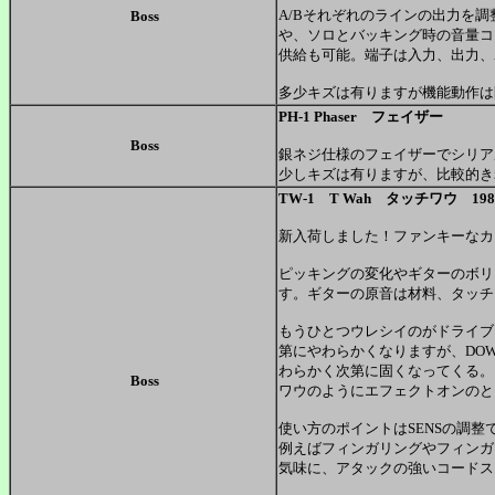
A/Bそれぞれのラインの出力を
Boss
や、ソロとバッキング時の音量コ
供給も可能。端子は入力、出力、A
多少キズは有りますが機能動作は
PH-1 Phaser フェイザー
Boss
銀ネジ仕様のフェイザーでシリアル
少しキズは有りますが、比較的き
TW-1 T Wah タッチワウ 198
新入荷しました！ファンキーなカ
ピッキングの変化やギターのボリ
す。ギターの原音は材料、タッチ
もうひとつウレシイのがドライブ
第にやわらかくなりますが、DO
わらかく次第に固くなってくる。
Boss
ワウのようにエフェクトオンのと
使い方のポイントはSENSの調整
例えばフィンガリングやフィンガ
気味に、アタックの強いコードス