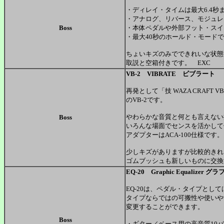
・ディレイ・タイムは最大6.4秒
・アナログ、リバース、モジュレ
Boss
・本体ペダルや外部フット・スイ
・最大40秒のホールド・モード
ちょいキズのみでできれいな状態
取説と空箱付きです。 EXC
VB-2 VIBRATE ビブラート
再発として「技 WAZA CRAFT
のVB-2です。
やわらかな音質と何とも言えな
Boss
いろんな場面でセンスを活かし
アダプターはACA-100仕様です。
少しキズがありますが比較的きれ
ゴムブッシュも新しいものに交換
EQ-20 Graphic Equalize
EQ-20は、ペダル・タイプと
タイプならではの可搬性や使いや
変更することができます。
Boss
・ギター／ベース用の高音質10