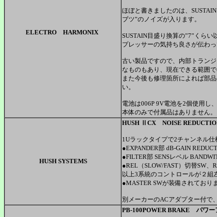
ほぼと書きましたのは、SUSTAI
ブツ”のノイズが入ります。
ELECTRO HARMONIX
SUSTAIN目盛り換算の”7”
プレッサーの気持ち良さが伝わっ
古い製品ですので、内部トランジ
なものもあり、現在できる範囲で
また今後も修理箇所によれば部品
い。
電池は006P 9V電池を2個使
本体のみで付属品はありません。 
HUSH ⅡCX NOISE REDU
1Uラックタイプで2チャンネル
●EXPANDER部 dB-GAIN REDU
●FILTER部 SENSレベル BANDWI
HUSH SYSTEMS
●REL（SLOW/FAST）切替SW、R
以上3系統のコントロールが２組
●MASTER SWが装備されており
別メーカーのACアダプター付で
PB-100POWER BRAKE
パワー