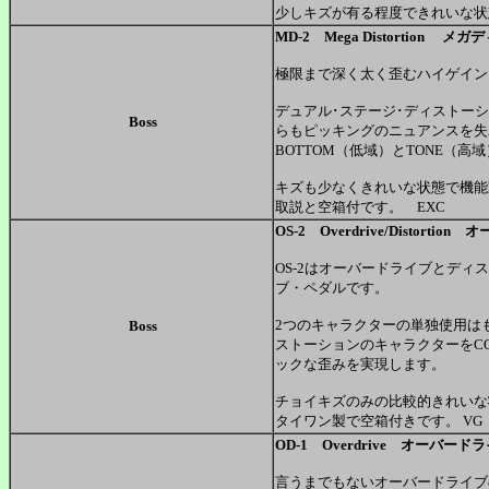
少しキズが有る程度できれいな状
MD-2 Mega Distortion 
極限まで深く太く歪むハイゲイン
デュアル･ステージ･ディストー
Boss
らもピッキングのニュアンスを失
BOTTOM（低域）とTONE（
キズも少なくきれいな状態で機能
取説と空箱付です。 EXC
OS-2 Overdrive/Distor
OS-2はオーバードライブとディ
ブ・ペダルです。
2つのキャラクターの単独使用は
Boss
ストーションのキャラクターをC
ックな歪みを実現します。
チョイキズのみの比較的きれいな
タイワン製で空箱付きです。 VG
OD-1 Overdrive オーバー
言うまでもないオーバードライブ