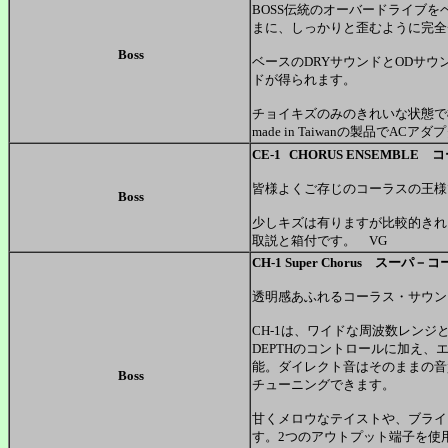
BOSS伝統のオーバードライブ
まに、しっかりと歪むように完全
Boss
ベースのDRYサウンドとODサ
ドが得られます。
チョイキズのみのきれいな状態で
made in Taiwanの製品でACア
CE-1
CHORUS ENSEMBLE
皆様よくご存じのコーラスの王様
Boss
少しキズは有りますが比較的き
取説と箱付です。 VG
CH-1 Super Chorus スーパ
透明感あふれるコーラス・サウン
CH-1は、ワイドな周波数レンジ
DEPTHのコントロールに加え、
能。ダイレクト音はそのままの音
Boss
チューニングできます。
甘くメロウなテイストや、ブライ
す。2つのアウトプット端子を使