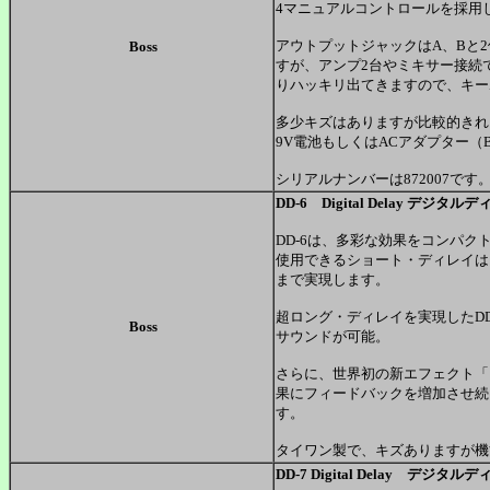
4マニュアルコントロールを採用
アウトプットジャックはA、Bと
Boss
すが、アンプ2台やミキサー接続
りハッキリ出てきますので、キー
多少キズはありますが比較的きれ
9V電池もしくはACアダプター（B
シリアルナンバーは872007です
DD-6 Digital Delay デジタル
DD-6は、多彩な効果をコンパ
使用できるショート・ディレイは
まで実現します。
超ロング・ディレイを実現したD
Boss
サウンドが可能。
さらに、世界初の新エフェクト「
果にフィードバックを増加させ続
す。
タイワン製で、キズありますが機
DD-7 Digital Delay デジタル