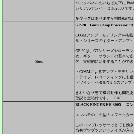
バックパネルのいちばん下に Product
シリアルナンバーは 362800 です
多少キズはありますが機能動作は
GP-20 Guitar Amp Proces
COSMアンプ・モデリングを搭
ル・シリーズのギター・アンプ・
GP-20は、GTシリーズやロー
め、ギター・サウンドの基本であ
Boss
的、実戦的に活用することができ
・COSMによるアンプ・モデリ
・ライブ、レコーディングにも便
・ツイン・ペダルで2つのアンプ
きれいな状態で機能動作も問題あ
取説と空箱付です。 EXC
BLACK FINGER EH-3005 
エレハモのこの型のエフェクター
このコンプレッサーはとても効き
当初プツプツというノイズが入っ