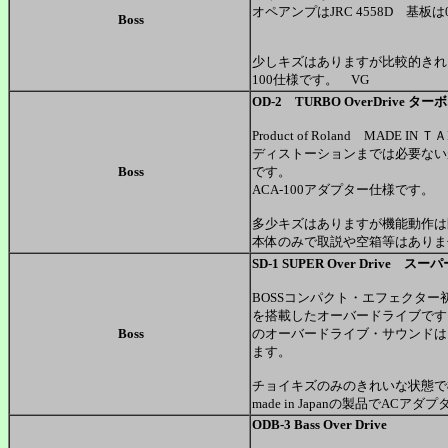
オペアンプはJRC 4558D 基板は
Boss
少しキズはありますが比較的きれ
100仕様です。 VG
OD-2 TURBO OverDriv
Product of Roland MADE IN Ｔ
ディストーションまでは必要ない
Boss
です。
ACA-100アダプター仕様です。
多少キズはありますが機能動作は
本体のみで取説や空箱等はありま
SD-1 SUPER Over Driv
BOSSコンパクト・エフェクター
を搭載したオーバードライブです
Boss
のオーバードライブ・サウンドは
ます。
チョイキズのみのきれいな状態で
made in Japanの製品でACアダ
ODB-3 Bass Over Drive