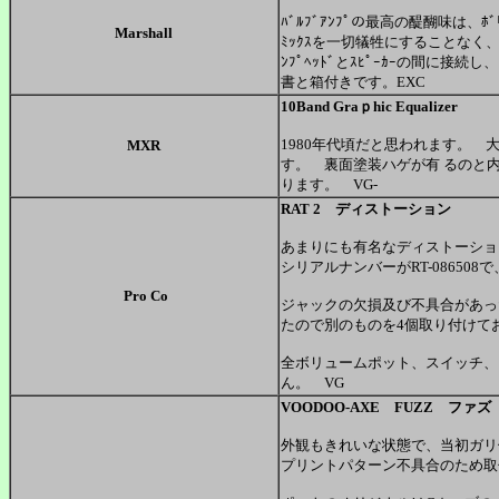
ﾊﾞﾙﾌﾞｱﾝﾌﾟの最高の醍醐味は、ﾎﾞﾘ
Marshall
ﾐｯｸｽを一切犠牲にすることなく、
ﾝﾌﾟﾍｯﾄﾞとｽﾋﾟｰｶｰの間に接
書と箱付きです。EXC
10Band Graｐhic Equalizer
1980年代頃だと思われます。 大きめ
MXR
す。 裏面塗装ハゲが有 るのと
ります。 VG-
RAT 2 ディストーション
あまりにも有名なディストーショ
シリアルナンバーがRT-086508
Pro Co
ジャックの欠損及び不具合があった
たので別のものを4個取り付けて
全ボリュームポット、スイッチ、ジ
ん。 VG
VOODOO-AXE FUZZ ファズ
外観もきれいな状態で、当初ガリ
プリントパターン不具合のため取