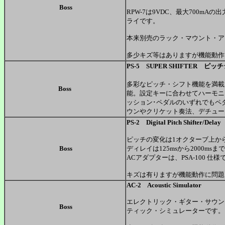
Boss
RPW-7は9VDC、最大700m
ライです。
本来別売のラック・マウント・アダ
多少キズ等はありますが機能動作
PS-5 SUPER SHIFTER 
多彩なピッチ・シフト機能を満載
Boss
能。設定キーに合わせてハーモニ
ッション･ペダルのいずれでもペ
ウンやクリケット奏法、デチュー
PS-2 Digital Pitch Shifter/Delay
ピッチの変化は1オクターブ上か
Boss
ディレイは125msから2000m
ACアダプターは、PSA-100 仕
キズは有りますが機能動作に問題
AC-2 Acoustic Simulator
エレクトリック・ギター・サウン
Boss
ティック・シミュレーターです。