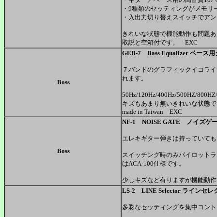
・9種類のセッティングがメモリ
・入出力切り替えスイッチでアン
きれいな状態で機能動作も問題あ
取説と空箱付です。 EXC
GEB-7 Bass Equalizer
７バンドのグラフィックイコライ
れます。
Boss
50Hz/120Hz/400Hz/500HZ/8
キズもあまり無いきれいな状態
made in Taiwan EXC
NF-1 NOISE GATE ノイズゲ
エレキギター弾きは持っていても
Boss
スイッチング時のみパイロットラ
はACA-100仕様です。
少しキズなど有りますが機能動作
LS-2 LINE Selector ラインセ
多彩なセッティングを集中コント