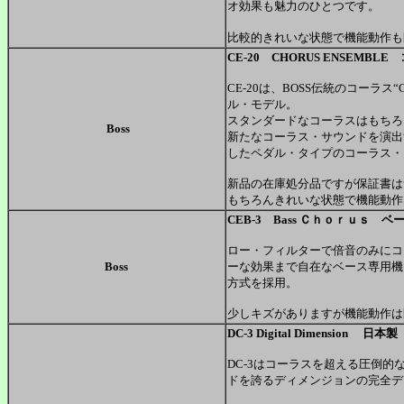
オ効果も魅力のひとつです。
比較的きれいな状態で機能動作も
CE-20 CHORUS ENSEMB
CE-20は、BOSS伝統のコー
ル・モデル。
スタンダードなコーラスはもちろん
Boss
新たなコーラス・サウンドを演出する“
したペダル・タイプのコーラス・
新品の在庫処分品ですが保証書は
もちろんきれいな状態で機能動
CEB-3 Bass Ｃｈｏｒｕｓ 
ロー・フィルターで倍音のみにコ
Boss
ーな効果まで自在なベース専用機
方式を採用。
少しキズがありますが機能動作は
DC-3 Digital Dimension 日本製
DC-3はコーラスを超える圧倒
ドを誇るディメンジョンの完全デ