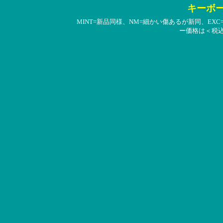
キーボ
MINT=新品同様、NM=細かい傷あるが新同、EX
ー価格は＜税